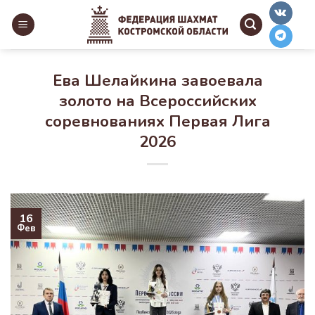
Skip
to
content
Ева Шелайкина завоевала
золото на Всероссийских
соревнованиях Первая Лига
2026
16
Фев