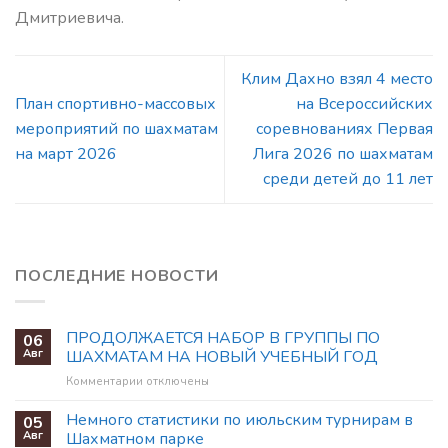
Дмитриевича.
Клим Дахно взял 4 место
План спортивно-массовых
на Всероссийских
мероприятий по шахматам
соревнованиях Первая
на март 2026
Лига 2026 по шахматам
среди детей до 11 лет
ПОСЛЕДНИЕ НОВОСТИ
ПРОДОЛЖАЕТСЯ НАБОР В ГРУППЫ ПО
06
Авг
ШАХМАТАМ НА НОВЫЙ УЧЕБНЫЙ ГОД
к
Комментарии
отключены
записи
ПРОДОЛЖАЕТСЯ
Немного статистики по июльским турнирам в
05
НАБОР
Авг
Шахматном парке