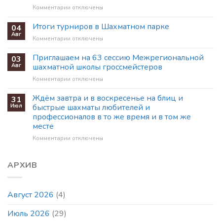
В
к
Комментарии
отключены
ГРУППЫ
записи
ПО
Немного
Итоги турниров в Шахматном парке
ШАХМАТАМ
04
статистики
НА
Авг
к
Комментарии
отключены
по
НОВЫЙ
записи
июльским
УЧЕБНЫЙ
Итоги
Приглашаем на 63 сессию Межрегиональной
03
турнирам
ГОД
турниров
Авг
шахматной школы гроссмейстеров
в
в
Шахматном
к
Комментарии
отключены
Шахматном
парке
записи
парке
Приглашаем
Ждём завтра и в воскресенье на блиц и
31
на
Июл
быстрые шахматы любителей и
63
профессионалов в то же время и в том же
сессию
месте
Межрегиональной
шахматной
к
Комментарии
отключены
школы
записи
гроссмейстеров
Ждём
завтра
АРХИВ
и
в
воскресенье
Август 2026
(4)
на
блиц
Июль 2026
(29)
и