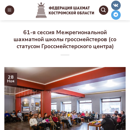
Skip
to
content
61-я сессия Межрегиональной
шахматной школы гроссмейстеров (со
статусом Гроссмейстерского центра)
28
Ноя