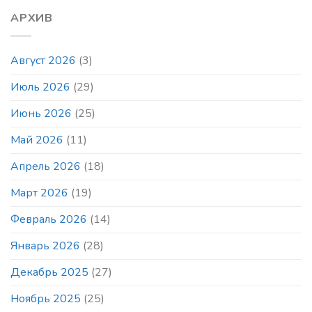
Приглашаем
на
всех
АРХИВ
блиц
на
и
бесплатные
быстрые
занятия
шахматы
Август 2026
(3)
по
любителей
шахматам
и
Июль 2026
(29)
в
профессионалов
Шахматном
в
парке
Июнь 2026
(25)
то
же
время
Май 2026
(11)
и
в
Апрель 2026
(18)
том
же
Март 2026
(19)
месте
Февраль 2026
(14)
Январь 2026
(28)
Декабрь 2025
(27)
Ноябрь 2025
(25)