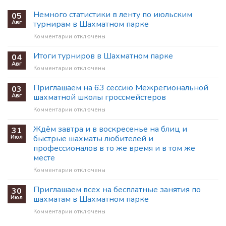
Немного статистики в ленту по июльским
05
Авг
турнирам в Шахматном парке
к
Комментарии
отключены
записи
Немного
Итоги турниров в Шахматном парке
04
статистики
Авг
к
Комментарии
отключены
в
записи
ленту
Итоги
Приглашаем на 63 сессию Межрегиональной
03
по
турниров
Авг
шахматной школы гроссмейстеров
июльским
в
турнирам
к
Комментарии
отключены
Шахматном
в
записи
парке
Шахматном
Приглашаем
Ждём завтра и в воскресенье на блиц и
31
парке
на
Июл
быстрые шахматы любителей и
63
профессионалов в то же время и в том же
сессию
месте
Межрегиональной
шахматной
к
Комментарии
отключены
школы
записи
гроссмейстеров
Ждём
Приглашаем всех на бесплатные занятия по
30
завтра
Июл
шахматам в Шахматном парке
и
к
Комментарии
отключены
в
записи
воскресенье