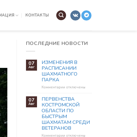
МАЦИЯ
КОНТАКТЫ
ПОСЛЕДНИЕ НОВОСТИ
ИЗМЕНЕНИЯ В
07
Авг
РАСПИСАНИИ
ШАХМАТНОГО
ПАРКА
к
Комментарии
отключены
записи
ИЗМЕНЕНИЯ
ПЕРВЕНСТВА
07
В
Авг
КОСТРОМСКОЙ
РАСПИСАНИИ
ОБЛАСТИ ПО
ШАХМАТНОГО
БЫСТРЫМ
ПАРКА
ШАХМАТАМ СРЕДИ
ВЕТЕРАНОВ
к
Комментарии
отключены