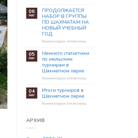
записи
ПЕРВЕНСТВА
ПРОДОЛЖАЕТСЯ
06
КОСТРОМСКОЙ
Авг
НАБОР В ГРУППЫ
ОБЛАСТИ
ПО ШАХМАТАМ НА
ПО
НОВЫЙ УЧЕБНЫЙ
БЫСТРЫМ
ГОД
ШАХМАТАМ
СРЕДИ
к
Комментарии
отключены
ВЕТЕРАНОВ
записи
ПРОДОЛЖАЕТСЯ
Немного статистики
05
НАБОР
Авг
по июльским
В
турнирам в
ГРУППЫ
Шахматном парке
ПО
ШАХМАТАМ
к
Комментарии
отключены
НА
записи
НОВЫЙ
Немного
Итоги турниров в
04
УЧЕБНЫЙ
статистики
Авг
Шахматном парке
ГОД
по
к
Комментарии
отключены
июльским
записи
турнирам
Итоги
в
турниров
АРХИВ
Шахматном
в
парке
Шахматном
парке