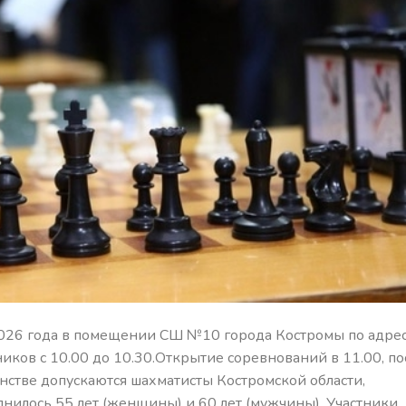
2026 года в помещении СШ №10 города Костромы по адрес
тников с 10.00 до 10.30.Открытие соревнований в 11.00, по
енстве допускаются шахматисты Костромской области,
нилось 55 лет (женщины) и 60 лет (мужчины). Участники