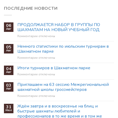
ПОСЛЕДНИЕ НОВОСТИ
ПРОДОЛЖАЕТСЯ НАБОР В ГРУППЫ ПО
06
Авг
ШАХМАТАМ НА НОВЫЙ УЧЕБНЫЙ ГОД
к
Комментарии
отключены
записи
ПРОДОЛЖАЕТСЯ
Немного статистики по июльским турнирам в
05
НАБОР
Авг
Шахматном парке
В
к
Комментарии
отключены
ГРУППЫ
записи
ПО
Немного
Итоги турниров в Шахматном парке
ШАХМАТАМ
04
статистики
НА
Авг
к
Комментарии
отключены
по
НОВЫЙ
записи
июльским
УЧЕБНЫЙ
Итоги
Приглашаем на 63 сессию Межрегиональной
03
турнирам
ГОД
турниров
Авг
шахматной школы гроссмейстеров
в
в
Шахматном
к
Комментарии
отключены
Шахматном
парке
записи
парке
Приглашаем
Ждём завтра и в воскресенье на блиц и
31
на
Июл
быстрые шахматы любителей и
63
профессионалов в то же время и в том же