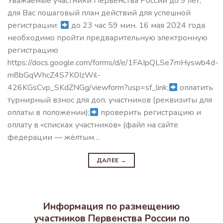
Уважаемые участники Первенства России до 9 лет,
для Вас пошаговый план действий для успешной
регистрации:
до 23 час 59 мин. 16 мая 2024 года
необходимо пройти предварительную электронную
регистрацию
https://docs.google.com/forms/d/e/1FAIpQLSe7mHyswb4d-
m8bGqWhcZ4S7K0IzWil-
426KGsCvp_SKdZNGg/viewform?usp=sf_link;
оплатить
турнирный взнос для доп. участников (реквизиты для
оплаты в положении);
проверить регистрацию и
оплату в «списках участников» (файл на сайте
федерации — жёлтым…
ДАЛЕЕ
→
Информация по размещению
участников Первенства России по