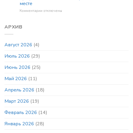
сессию
месте
Межрегиональной
шахматной
к
Комментарии
отключены
школы
записи
гроссмейстеров
Ждём
завтра
АРХИВ
и
в
воскресенье
Август 2026
(4)
на
блиц
Июль 2026
(29)
и
быстрые
шахматы
Июнь 2026
(25)
любителей
и
Май 2026
(11)
профессионалов
в
Апрель 2026
(18)
то
же
Март 2026
(19)
время
и
в
Февраль 2026
(14)
том
же
Январь 2026
(28)
месте