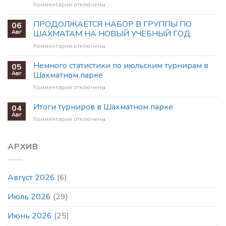
к
Комментарии
отключены
ШАХМАТНОГО
записи
ПАРКА
ПЕРВЕНСТВА
ПРОДОЛЖАЕТСЯ НАБОР В ГРУППЫ ПО
06
КОСТРОМСКОЙ
Авг
ШАХМАТАМ НА НОВЫЙ УЧЕБНЫЙ ГОД
ОБЛАСТИ
к
Комментарии
отключены
ПО
записи
БЫСТРЫМ
ПРОДОЛЖАЕТСЯ
Немного статистики по июльским турнирам в
ШАХМАТАМ
05
НАБОР
СРЕДИ
Авг
Шахматном парке
В
ВЕТЕРАНОВ
к
Комментарии
отключены
ГРУППЫ
записи
ПО
Немного
Итоги турниров в Шахматном парке
ШАХМАТАМ
04
статистики
НА
Авг
к
Комментарии
отключены
по
НОВЫЙ
записи
июльским
УЧЕБНЫЙ
Итоги
турнирам
ГОД
турниров
АРХИВ
в
в
Шахматном
Шахматном
парке
парке
Август 2026
(6)
Июль 2026
(29)
Июнь 2026
(25)