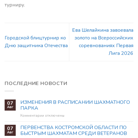
турниру.
Ева Шелайкина завоевала
Городской блицтурнир ко
золото на Всероссийских
Дню защитника Отечества
соревнованиях Первая
Лига 2026
ПОСЛЕДНИЕ НОВОСТИ
ИЗМЕНЕНИЯ В РАСПИСАНИИ ШАХМАТНОГО
07
Авг
ПАРКА
к
Комментарии
отключены
записи
ИЗМЕНЕНИЯ
ПЕРВЕНСТВА КОСТРОМСКОЙ ОБЛАСТИ ПО
07
В
Авг
БЫСТРЫМ ШАХМАТАМ СРЕДИ ВЕТЕРАНОВ
РАСПИСАНИИ