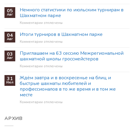
записи
ПРОДОЛЖАЕТСЯ
Немного статистики по июльским турнирам в
05
НАБОР
Авг
Шахматном парке
В
к
Комментарии
отключены
ГРУППЫ
записи
ПО
Немного
Итоги турниров в Шахматном парке
ШАХМАТАМ
04
статистики
НА
Авг
к
Комментарии
отключены
по
НОВЫЙ
записи
июльским
УЧЕБНЫЙ
Итоги
Приглашаем на 63 сессию Межрегиональной
03
турнирам
ГОД
турниров
Авг
шахматной школы гроссмейстеров
в
в
Шахматном
к
Комментарии
отключены
Шахматном
парке
записи
парке
Приглашаем
Ждём завтра и в воскресенье на блиц и
31
на
Июл
быстрые шахматы любителей и
63
профессионалов в то же время и в том же
сессию
месте
Межрегиональной
шахматной
к
Комментарии
отключены
школы
записи
гроссмейстеров
Ждём
завтра
АРХИВ
и
в
воскресенье