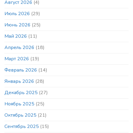
Август 2026
(4)
на
блиц
Июль 2026
(29)
и
быстрые
шахматы
Июнь 2026
(25)
любителей
и
Май 2026
(11)
профессионалов
в
Апрель 2026
(18)
то
же
Март 2026
(19)
время
и
в
Февраль 2026
(14)
том
же
Январь 2026
(28)
месте
Декабрь 2025
(27)
Ноябрь 2025
(25)
Октябрь 2025
(21)
Сентябрь 2025
(15)