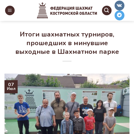
Skip
to
content
Итоги шахматных турниров,
прошедших в минувшие
выходные в Шахматном парке
07
Июл