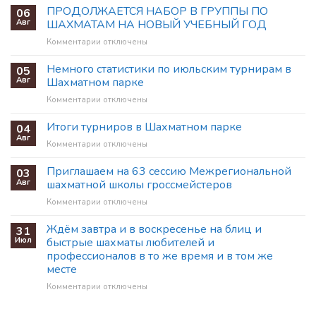
ПРОДОЛЖАЕТСЯ НАБОР В ГРУППЫ ПО
06
Авг
ШАХМАТАМ НА НОВЫЙ УЧЕБНЫЙ ГОД
к
Комментарии
отключены
записи
ПРОДОЛЖАЕТСЯ
Немного статистики по июльским турнирам в
05
НАБОР
Авг
Шахматном парке
В
к
Комментарии
отключены
ГРУППЫ
записи
ПО
Немного
Итоги турниров в Шахматном парке
ШАХМАТАМ
04
статистики
НА
Авг
к
Комментарии
отключены
по
НОВЫЙ
записи
июльским
УЧЕБНЫЙ
Итоги
Приглашаем на 63 сессию Межрегиональной
03
турнирам
ГОД
турниров
Авг
шахматной школы гроссмейстеров
в
в
Шахматном
к
Комментарии
отключены
Шахматном
парке
записи
парке
Приглашаем
Ждём завтра и в воскресенье на блиц и
31
на
Июл
быстрые шахматы любителей и
63
профессионалов в то же время и в том же
сессию
месте
Межрегиональной
шахматной
к
Комментарии
отключены
школы
записи
гроссмейстеров
Ждём