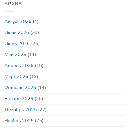
завтра
АРХИВ
и
в
воскресенье
Август 2026
(4)
на
блиц
Июль 2026
(29)
и
быстрые
шахматы
Июнь 2026
(25)
любителей
и
Май 2026
(11)
профессионалов
в
Апрель 2026
(18)
то
же
Март 2026
(19)
время
и
в
Февраль 2026
(14)
том
же
Январь 2026
(28)
месте
Декабрь 2025
(27)
Ноябрь 2025
(25)