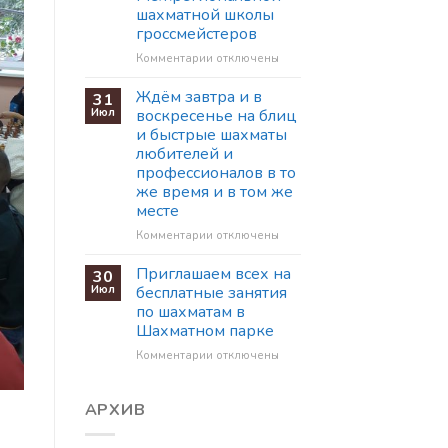
Шахматном
Шахматном
шахматной школы
парке
парке
гроссмейстеров
к
Комментарии
отключены
записи
Приглашаем
Ждём завтра и в
31
на
Июл
воскресенье на блиц
63
и быстрые шахматы
сессию
любителей и
Межрегиональной
профессионалов в то
шахматной
же время и в том же
школы
месте
гроссмейстеров
к
Комментарии
отключены
записи
Ждём
Приглашаем всех на
30
завтра
Июл
бесплатные занятия
и
по шахматам в
в
Шахматном парке
воскресенье
на
к
Комментарии
отключены
блиц
записи
и
Приглашаем
быстрые
всех
АРХИВ
шахматы
на
любителей
бесплатные