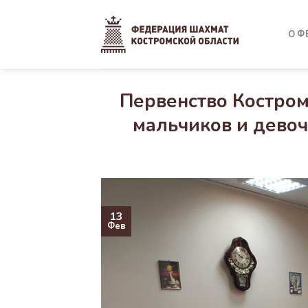
Skip
to
О Ф
content
Первенство Костром
мальчиков и девоче
13
Фев