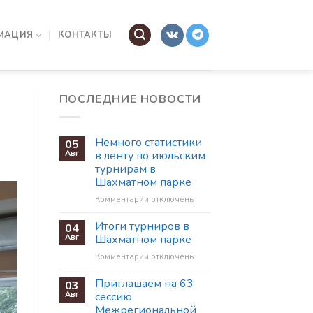
МАЦИЯ
КОНТАКТЫ
ПОСЛЕДНИЕ НОВОСТИ
Немного статистики
05
Авг
в ленту по июльским
турнирам в
Шахматном парке
к
Комментарии
отключены
записи
Немного
Итоги турниров в
04
статистики
Авг
Шахматном парке
в
к
Комментарии
отключены
ленту
записи
по
Итоги
Приглашаем на 63
июльским
03
турниров
турнирам
Авг
сессию
в
в
Межрегиональной