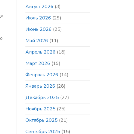
и
занятия
Август 2026
(3)
профессионалов
по
в
шахматам
да
Июль 2026
(29)
то
в
же
Шахматном
время
парке
Июнь 2026
(25)
и
до
в
Май 2026
(11)
том
же
Апрель 2026
(18)
месте
Март 2026
(19)
Февраль 2026
(14)
Январь 2026
(28)
Декабрь 2025
(27)
Ноябрь 2025
(25)
Октябрь 2025
(21)
Сентябрь 2025
(15)